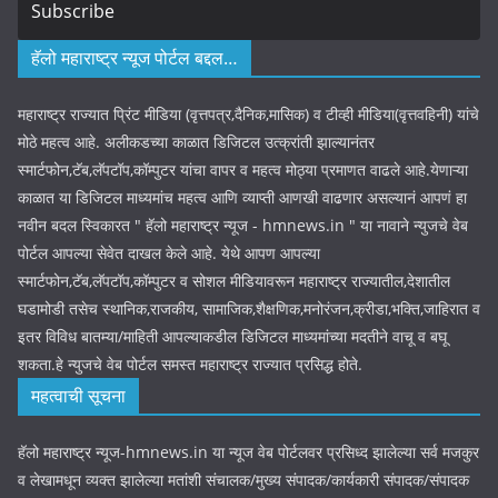
Subscribe
हॅलो महाराष्ट्र न्यूज पोर्टल बद्दल…
महाराष्ट्र राज्यात प्रिंट मीडिया (वृत्तपत्र,दैनिक,मासिक) व टीव्ही मीडिया(वृत्तवहिनी) यांचे
मोठे महत्व आहे. अलीकडच्या काळात डिजिटल उत्क्रांती झाल्यानंतर
स्मार्टफोन,टॅब,लॅपटॉप,कॉम्पुटर यांचा वापर व महत्व मोठ्या प्रमाणत वाढले आहे.येणाऱ्या
काळात या डिजिटल माध्यमांच महत्व आणि व्याप्ती आणखी वाढणार असल्यानं आपणं हा
नवीन बदल स्विकारत " हॅलो महाराष्ट्र न्यूज - hmnews.in " या नावाने न्युजचे वेब
पोर्टल आपल्या सेवेत दाखल केले आहे. येथे आपण आपल्या
स्मार्टफोन,टॅब,लॅपटॉप,कॉम्पुटर व सोशल मीडियावरून महाराष्ट्र राज्यातील,देशातील
घडामोडी तसेच स्थानिक,राजकीय, सामाजिक,शैक्षणिक,मनोरंजन,क्रीडा,भक्ति,जाहिरात व
इतर विविध बातम्या/माहिती आपल्याकडील डिजिटल माध्यमांच्या मदतीने वाचू व बघू
शकता.हे न्युजचे वेब पोर्टल समस्त महाराष्ट्र राज्यात प्रसिद्ध होते.
महत्वाची सूचना
हॅलो महाराष्ट्र न्यूज-hmnews.in या न्यूज वेब पोर्टलवर प्रसिध्द झालेल्या सर्व मजकुर
व लेखामधून व्यक्त झालेल्या मतांशी संचालक/मुख्य संपादक/कार्यकारी संपादक/संपादक