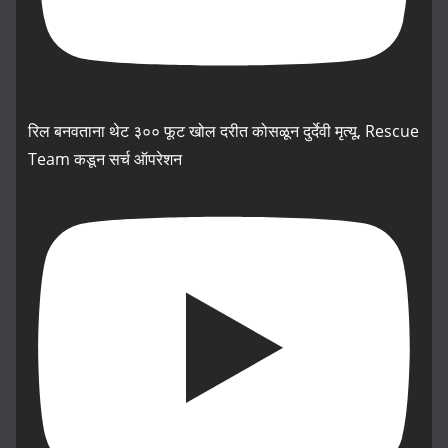
रिल बनवताना थेट ३०० फूट खोल दरीत कोसळून दुर्देवी मृत्यू, Rescue
Team कडून सर्च ऑपरेशन