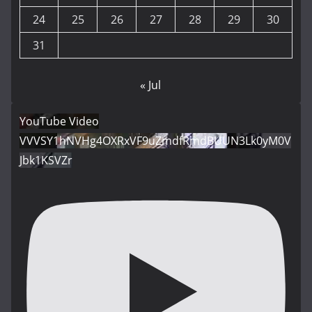
24
25
26
27
28
29
30
31
« Jul
YouTube Video
VVVSY1hNVHg4OXRxVF9uZmdfRmdBUUN3Lk0yM0V
Jbk1KSVZr