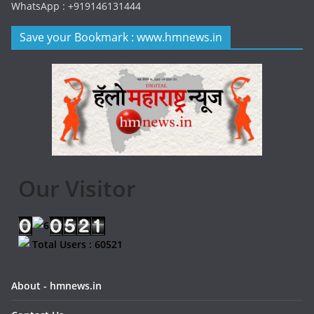
WhatsApp : +919146131444
Save your Bookmark : www.hmnews.in
Our Visitor
Total Users : 60521
About - hmnews.in