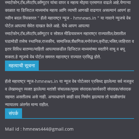
स्मार्टफोन,टॅब,लॅपटॉप,कॉम्पुटर यांचा वापर व महत्व मोठ्या प्रमाणत वाढले आहे.येणाऱ्या
काळात या डिजिटल माध्यमांच महत्व आणि व्याप्ती आणखी वाढणार असल्यानं आपणं हा
नवीन बदल स्विकारत " हॅलो महाराष्ट्र न्यूज - hmnews.in " या नावाने न्युजचे वेब
पोर्टल आपल्या सेवेत दाखल केले आहे. येथे आपण आपल्या
स्मार्टफोन,टॅब,लॅपटॉप,कॉम्पुटर व सोशल मीडियावरून महाराष्ट्र राज्यातील,देशातील
घडामोडी तसेच स्थानिक,राजकीय, सामाजिक,शैक्षणिक,मनोरंजन,क्रीडा,भक्ति,जाहिरात व
इतर विविध बातम्या/माहिती आपल्याकडील डिजिटल माध्यमांच्या मदतीने वाचू व बघू
शकता.हे न्युजचे वेब पोर्टल समस्त महाराष्ट्र राज्यात प्रसिद्ध होते.
महत्वाची सूचना
हॅलो महाराष्ट्र न्यूज-hmnews.in या न्यूज वेब पोर्टलवर प्रसिध्द झालेल्या सर्व मजकुर
व लेखामधून व्यक्त झालेल्या मतांशी संचालक/मुख्य संपादक/कार्यकारी संपादक/संपादक
सहमत असतीलच असे नाही. अनवधानाने काही वाद निर्माण झाल्यास तो चाळीसगांव
न्यायालय अंतर्गत मान्य राहील.
संपर्क
Mail id : hmnews444@gmail.com