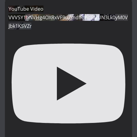
YouTube Video
VVVSY1hNVHg4OXRxVF9uZmdfRmdBUUN3Lk0yM0V
Jbk1KSVZr